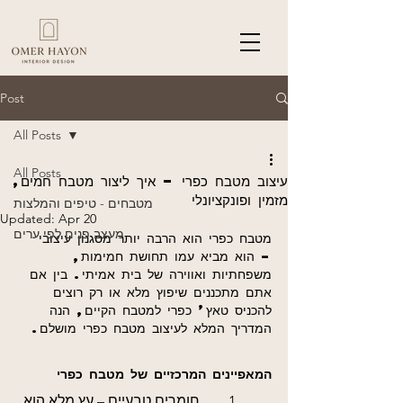
Post
All Posts
All Posts
עיצוב מטבח כפרי – איך ליצור מטבח חמים,
מזמין ופונקציונלי
מטבחים - טיפים והמלצות
Updated:
Apr 20
מעצב פנים לפי ערים
מטבח כפרי הוא הרבה יותר מסגנון עיצובי 
– הוא מביא עמו תחושת חמימות, 
משפחתיות ואווירה של בית אמיתי. בין אם 
אתם מתכננים שיפוץ מלא או רק רוצים 
להכניס טאץ’ כפרי למטבח הקיים, הנה 
המדריך המלא לעיצוב מטבח כפרי מושלם.
המאפיינים המרכזיים של מטבח כפרי
	1.	
חומרים טבעיים –
 עץ מלא הוא 