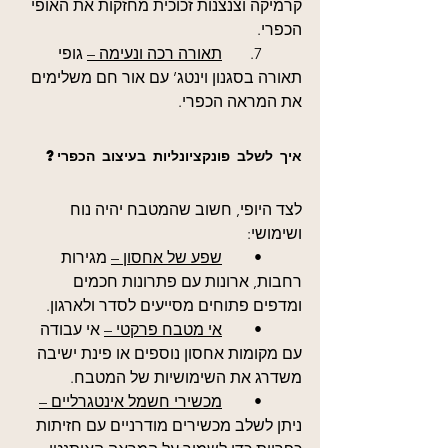
קרמיקה וצנצנות זכוכית מחזקות את האופי 
הכפרי.
	7.	
תאורה רכה ונעימה –
 גופי 
תאורה בסגנון וינטג’ עם אור חם משלימים 
את המראה הכפרי.
איך לשלב פונקציונליות בעיצוב הכפרי?
לצד היופי, חשוב שהמטבח יהיה נוח 
ושימושי:
	•	
שפע של אחסון –
 מגירות 
רחבות, ארונות עם פתרונות חכמים 
ומדפים פתוחים מסייעים לסדר ולארגון.
	•	
אי מטבח פרקטי –
 אי עבודה 
עם מקומות אחסון נוספים או פינת ישיבה 
משדרג את השימושיות של המטבח.
	•	
מכשירי חשמל אינטגרליים –
ניתן לשלב מכשירים מודרניים עם חזיתות 