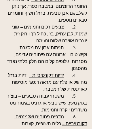
החומר הדומיננטי במטבח כפרי, אך ניתן 
לשלב גם אבן טבעית, ברזל חשוף וחומרים 
טבעיים נוספים.
	2.	
צבעים רכים וחמימים –
 גווני 
שמנת, לבן עתיק, בז’, כחול רך וירוק זית 
יוצרים אווירה שלווה ונעימה.
	3.	חזיתות ארון עם מסגרת 
וקישוטים – ארונות עם פיתוחים עדינים, 
מסגרות וגילופים קלים הם חלק בלתי נפרד 
מהסגנון.
	4.	
ידיות דקורטיביות –
 ידיות ברזל 
מחושל או פליז עם מראה וינטג’ מוסיפות 
לאותנטיות של המטבח.
	5.	
משטחי עבודה טבעיים –
 בוצ’ר 
בלוק מעץ, שיש טבעי או גרניט בגימור מט 
משדרים יוקרה וחמימות.
	6.	
מדפים פתוחים ואלמנטים 
דקורטיביים –
 כלים חשופים, קערות 