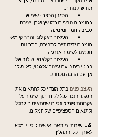
שמתמקד בפשטות ויופי מודרני, אך עם 
תחושת נוחות.
	•	הסגנון הכפרי: שימוש 
בחומרים טבעיים כמו עץ ואבן, יצירת 
סביבה חמה ומזמינה.
	•	העיצוב האקולוגי והבר-קיימא: 
חומרים ידידותיים לסביבה, פתרונות 
חכמים לשימור אנרגיה.
	•	העיצוב הקלאסי: שילוב של 
פריטי ריהוט עם עיצוב אלגנטי, לא צעקני, 
אך עם הרבה נוכחות.
מעצב פנים
 בתל מונד יוכל להתאים את 
הסגנון הנכון לכל לקוח, תוך שימור על 
עקרונות פונקציונליים שמתאימים לחלל 
ולתנאים הספציפיים של המקום.
4. שירות מותאם אישית: ליווי מלא 
לאורך כל התהליך