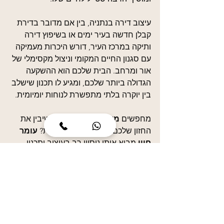
עיצוב דירה בנתניה, בין אם מדובר בדירת 
קבלן חדשה בעיר ימים או בשיפוץ דירה 
ותיקה במרכז העיר, דורש היכרות מעמיקה 
עם סגנון החיים המקומי וניצול מקסימלי של 
אור ומרחב. הבית שלכם הוא ההשקעה 
הגדולה ביותר שלכם, ומגיע לו תכנון שישלב 
בין יוקרה בלתי מתפשרת לנוחות יומיומית.
מחפשים 
מעצב פנים בנתניה
 שיבין את 
החזון שלכם ויהפוך אותו למציאות? 
עומר 
חיון
 מביא איתו ניסיון רב בעיצוב ותכנון 
פנים בנתניה והסביבה, תוך דגש על ליווי 
אישי, מקצועיות וסטייל ייחודי. מוזמנים 
ליצור קשר עוד היום ונתחיל לעצב יחד את 
הדירה שתמיד חלמתם עליה.
ייעוץ ללא עלות