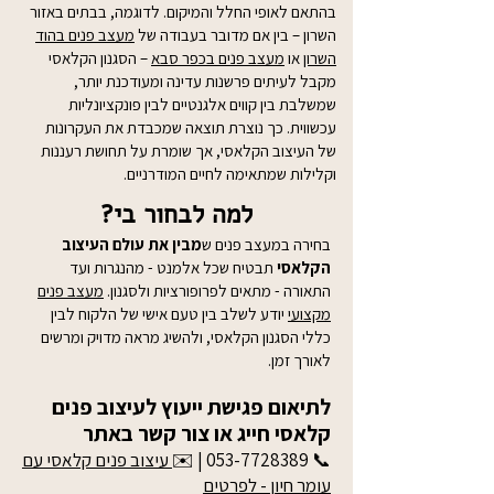
בהתאם לאופי החלל והמיקום. לדוגמה, בבתים באזור
השרון – בין אם מדובר בעבודה של
מעצב פנים בהוד
השרון
או
מעצב פנים בכפר סבא
– הסגנון הקלאסי
מקבל לעיתים פרשנות עדינה ומעודכנת יותר,
שמשלבת בין קווים אלגנטיים לבין פונקציונליות
עכשווית. כך נוצרת תוצאה שמכבדת את העקרונות
של העיצוב הקלאסי, אך שומרת על תחושת רעננות
וקלילות שמתאימה לחיים המודרניים.
למה לבחור בי?
בחירה במעצב פנים ש
מבין את עולם העיצוב
הקלאסי
תבטיח שכל אלמנט - מהנגרות ועד
התאורה - מתאים לפרופורציות ולסגנון.
מעצב פנים
מקצועי
יודע לשלב בין טעם אישי של הלקוח לבין
כללי הסגנון הקלאסי, ולהשיג מראה מדויק ומרשים
לאורך זמן.
לתיאום פגישת ייעוץ לעיצוב פנים
קלאסי חייג או צור קשר באתר
📞
053-7728389
| ✉️
עיצוב פנים קלאסי עם
עומר חיון - לפרטים